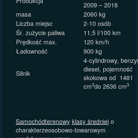
Produkcja
2009 – 2018
masa
2060 kg
Liczba miejsc
2-10 osób
Śr. zużycie paliwa
11,5 l/100 km
Prędkość max.
120 km/h
Ładowność
900 kg
4-cylindrowy, benzy
diesel, pojemność
Silnik
skokowa od 1481
3
3
cm
do 2636 cm
Samochódterenowy
klasy średniej
o
charakterzeosobowo-towarowym