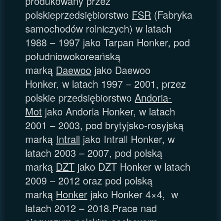
produkowany przez
polskieprzedsiębiorstwo
FSR
(Fabryka
samochodów rolniczych) w latach
1988 – 1997 jako Tarpan Honker, pod
południowokoreańską
marką
Daewoo
jako Daewoo
Honker, w latach 1997 – 2001, przez
polskie przedsiębiorstwo
Andoria-
Mot
jako Andoria Honker, w latach
2001 – 2003, pod brytyjsko-rosyjską
marką
Intrall
jako Intrall Honker, w
latach 2003 – 2007, pod polską
marką
DZT
jako DZT Honker w latach
2009 – 2012 oraz pod polską
marką
Honker
jako Honker 4×4, w
latach 2012 – 2018.Prace nad