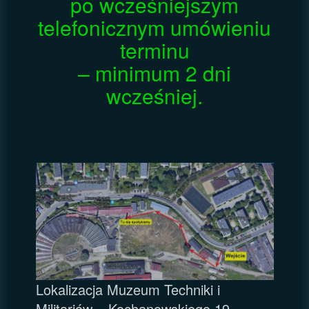
po wcześniejszym
telefonicznym umówieniu
terminu
– minimum 2 dni
wcześniej.
Lokalizacja Muzeum Techniki i
Militariów – Kochanowskiego 19