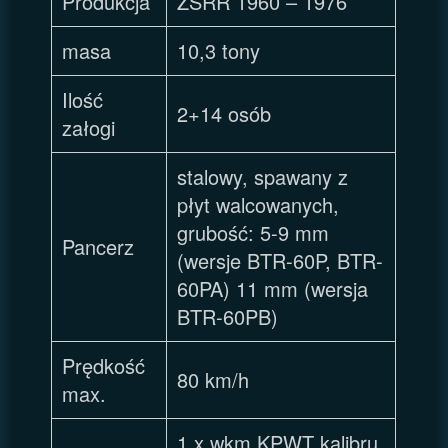
Produkcja
ZSRR 1960 – 1976
masa
10,3 tony
Ilość
2+14 osób
załogi
stalowy, spawany z
płyt walcowanych,
grubość: 5-9 mm
Pancerz
(wersje BTR-60P, BTR-
60PA) 11 mm (wersja
BTR-60PB)
Prędkość
80 km/h
max.
1 x wkm KPWT kalibru