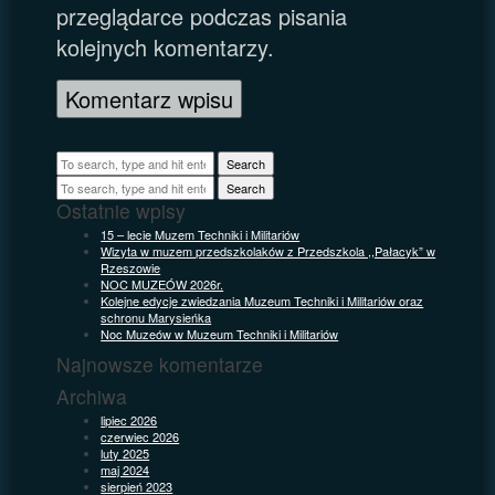
przeglądarce podczas pisania
kolejnych komentarzy.
Search
Search
Ostatnie wpisy
15 – lecie Muzem Techniki i Militariów
Wizyta w muzem przedszkolaków z Przedszkola ,,Pałacyk” w
Rzeszowie
NOC MUZEÓW 2026r.
Kolejne edycje zwiedzania Muzeum Techniki i Militariów oraz
schronu Marysieńka
Noc Muzeów w Muzeum Techniki i Militariów
Najnowsze komentarze
Archiwa
lipiec 2026
czerwiec 2026
luty 2025
maj 2024
sierpień 2023