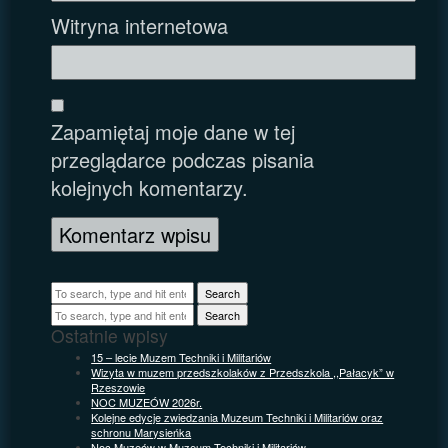
Witryna internetowa
Zapamiętaj moje dane w tej
przeglądarce podczas pisania
kolejnych komentarzy.
Search
Search
Ostatnie wpisy
15 – lecie Muzem Techniki i Militariów
Wizyta w muzem przedszkolaków z Przedszkola ,,Pałacyk” w
Rzeszowie
NOC MUZEÓW 2026r.
Kolejne edycje zwiedzania Muzeum Techniki i Militariów oraz
schronu Marysieńka
Noc Muzeów w Muzeum Techniki i Militariów