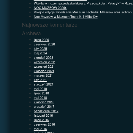
Wizyta w muzem przedszkolaków z Przedszkola ,,Pałacyk” w Rzes
NOC MUZEÓW 2026r.
Kolejne edycje zwiedzania Muzeum Techniki i Militariów oraz schron
Noc Muzeów w Muzeum Techniki i Militariów
Najnowsze komentarze
Archiwa
lipiec 2026
czerwiec 2026
luty 2025
maj 2024
sierpień 2023
wrzesień 2022
wrzesień 2021
kwiecień 2021
marzec 2021
luty 2021
styczeń 2021
maj 2019
lipiec 2018
maj 2018
kwiecień 2018
grudzień 2017
październik 2017
listopad 2016
lipiec 2016
czerwiec 2016
maj 2016
kwiecień 2016