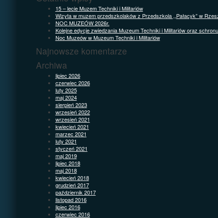
15 – lecie Muzem Techniki i Militariów
Wizyta w muzem przedszkolaków z Przedszkola ,,Pałacyk” w Rzes
NOC MUZEÓW 2026r.
Kolejne edycje zwiedzania Muzeum Techniki i Militariów oraz schron
Noc Muzeów w Muzeum Techniki i Militariów
Najnowsze komentarze
Archiwa
lipiec 2026
czerwiec 2026
luty 2025
maj 2024
sierpień 2023
wrzesień 2022
wrzesień 2021
kwiecień 2021
marzec 2021
luty 2021
styczeń 2021
maj 2019
lipiec 2018
maj 2018
kwiecień 2018
grudzień 2017
październik 2017
listopad 2016
lipiec 2016
czerwiec 2016