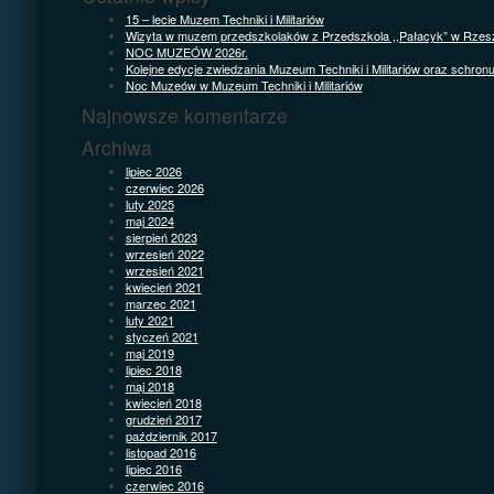
15 – lecie Muzem Techniki i Militariów
Wizyta w muzem przedszkolaków z Przedszkola ,,Pałacyk” w Rzes
NOC MUZEÓW 2026r.
Kolejne edycje zwiedzania Muzeum Techniki i Militariów oraz schron
Noc Muzeów w Muzeum Techniki i Militariów
Najnowsze komentarze
Archiwa
lipiec 2026
czerwiec 2026
luty 2025
maj 2024
sierpień 2023
wrzesień 2022
wrzesień 2021
kwiecień 2021
marzec 2021
luty 2021
styczeń 2021
maj 2019
lipiec 2018
maj 2018
kwiecień 2018
grudzień 2017
październik 2017
listopad 2016
lipiec 2016
czerwiec 2016