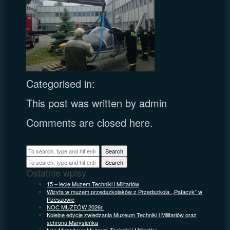
Categorised in:
This post was written by admin
Comments are closed here.
Search
Search
Ostatnie wpisy
15 – lecie Muzem Techniki i Militariów
Wizyta w muzem przedszkolaków z Przedszkola ,,Pałacyk” w
Rzeszowie
NOC MUZEÓW 2026r.
Kolejne edycje zwiedzania Muzeum Techniki i Militariów oraz
schronu Marysieńka
Noc Muzeów w Muzeum Techniki i Militariów