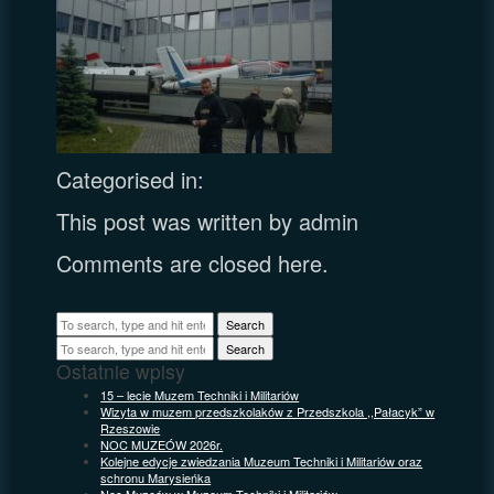
Categorised in:
This post was written by admin
Comments are closed here.
Search
Search
Ostatnie wpisy
15 – lecie Muzem Techniki i Militariów
Wizyta w muzem przedszkolaków z Przedszkola ,,Pałacyk” w
Rzeszowie
NOC MUZEÓW 2026r.
Kolejne edycje zwiedzania Muzeum Techniki i Militariów oraz
schronu Marysieńka
Noc Muzeów w Muzeum Techniki i Militariów