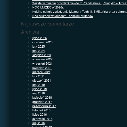
Wizyta w muzem przedszkolaków z Przedszkola ,,Pałacyk” w Rzes
NOC MUZEÓW 2026r.
Kolejne edycje zwiedzania Muzeum Techniki i Militariów oraz schron
Noc Muzeów w Muzeum Techniki i Militariów
Najnowsze komentarze
Archiwa
lipiec 2026
czerwiec 2026
luty 2025
maj 2024
sierpień 2023
wrzesień 2022
wrzesień 2021
kwiecień 2021
marzec 2021
luty 2021
styczeń 2021
maj 2019
lipiec 2018
maj 2018
kwiecień 2018
grudzień 2017
październik 2017
listopad 2016
lipiec 2016
czerwiec 2016
maj 2016
kwiecień 2016