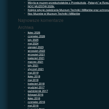
Wizyta w muzem przedszkolaków z Przedszkola ,,Pałacyk” w Rzes
NOC MUZEÓW 2026r.
Kolejne edycje zwiedzania Muzeum Techniki i Militariów oraz schron
Noc Muzeów w Muzeum Techniki i Militariów
Najnowsze komentarze
Archiwa
lipiec 2026
czerwiec 2026
luty 2025
maj 2024
sierpień 2023
wrzesień 2022
wrzesień 2021
kwiecień 2021
marzec 2021
luty 2021
styczeń 2021
maj 2019
lipiec 2018
maj 2018
kwiecień 2018
grudzień 2017
październik 2017
listopad 2016
lipiec 2016
czerwiec 2016
maj 2016
kwiecień 2016