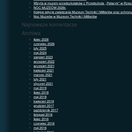
Wizyta w muzem przedszkolaków z Przedszkola ,,Pałacyk” w Rzes
NOC MUZEÓW 2026r.
Kolejne edycje zwiedzania Muzeum Techniki i Militariów oraz schron
Noc Muzeów w Muzeum Techniki i Militariów
Najnowsze komentarze
Archiwa
lipiec 2026
czerwiec 2026
luty 2025
maj 2024
sierpień 2023
wrzesień 2022
wrzesień 2021
kwiecień 2021
marzec 2021
luty 2021
styczeń 2021
maj 2019
lipiec 2018
maj 2018
kwiecień 2018
grudzień 2017
październik 2017
listopad 2016
lipiec 2016
czerwiec 2016
maj 2016
kwiecień 2016