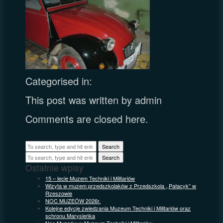
Categorised in:
This post was written by admin
Comments are closed here.
Search
Search
Ostatnie wpisy
15 – lecie Muzem Techniki i Militariów
Wizyta w muzem przedszkolaków z Przedszkola ,,Pałacyk” w
Rzeszowie
NOC MUZEÓW 2026r.
Kolejne edycje zwiedzania Muzeum Techniki i Militariów oraz
schronu Marysieńka
Noc Muzeów w Muzeum Techniki i Militariów