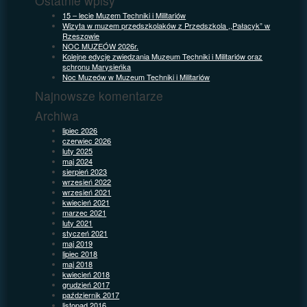
Ostatnie wpisy
15 – lecie Muzem Techniki i Militariów
Wizyta w muzem przedszkolaków z Przedszkola ,,Pałacyk” w
Rzeszowie
NOC MUZEÓW 2026r.
Kolejne edycje zwiedzania Muzeum Techniki i Militariów oraz
schronu Marysieńka
Noc Muzeów w Muzeum Techniki i Militariów
Najnowsze komentarze
Archiwa
lipiec 2026
czerwiec 2026
luty 2025
maj 2024
sierpień 2023
wrzesień 2022
wrzesień 2021
kwiecień 2021
marzec 2021
luty 2021
styczeń 2021
maj 2019
lipiec 2018
maj 2018
kwiecień 2018
grudzień 2017
październik 2017
listopad 2016