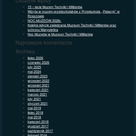
Ostatnie wpisy
15 – lecie Muzem Techniki i Militariów
Wizyta w muzem przedszkolaków z Przedszkola ,,Pałacyk” w
Rzeszowie
NOC MUZEÓW 2026r.
Kolejne edycje zwiedzania Muzeum Techniki i Militariów oraz
schronu Marysieńka
Noc Muzeów w Muzeum Techniki i Militariów
Najnowsze komentarze
Archiwa
lipiec 2026
czerwiec 2026
luty 2025
maj 2024
sierpień 2023
wrzesień 2022
wrzesień 2021
kwiecień 2021
marzec 2021
luty 2021
styczeń 2021
maj 2019
lipiec 2018
maj 2018
kwiecień 2018
grudzień 2017
październik 2017
listopad 2016