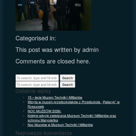
Categorised in:
This post was written by admin
Comments are closed here.
Search
Search
Ostatnie wpisy
15 – lecie Muzem Techniki i Militariów
Wizyta w muzem przedszkolaków z Przedszkola ,,Pałacyk” w
Rzeszowie
NOC MUZEÓW 2026r.
Kolejne edycje zwiedzania Muzeum Techniki i Militariów oraz
schronu Marysieńka
Noc Muzeów w Muzeum Techniki i Militariów
Najnowsze komentarze