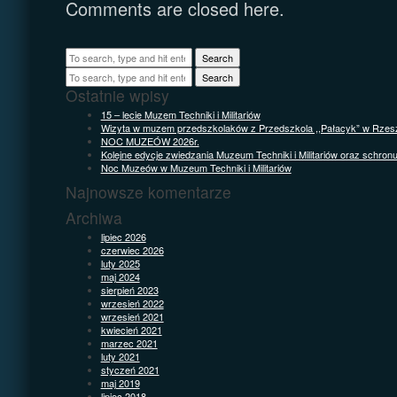
Comments are closed here.
Search
Search
Ostatnie wpisy
15 – lecie Muzem Techniki i Militariów
Wizyta w muzem przedszkolaków z Przedszkola ,,Pałacyk” w Rzes
NOC MUZEÓW 2026r.
Kolejne edycje zwiedzania Muzeum Techniki i Militariów oraz schron
Noc Muzeów w Muzeum Techniki i Militariów
Najnowsze komentarze
Archiwa
lipiec 2026
czerwiec 2026
luty 2025
maj 2024
sierpień 2023
wrzesień 2022
wrzesień 2021
kwiecień 2021
marzec 2021
luty 2021
styczeń 2021
maj 2019
lipiec 2018