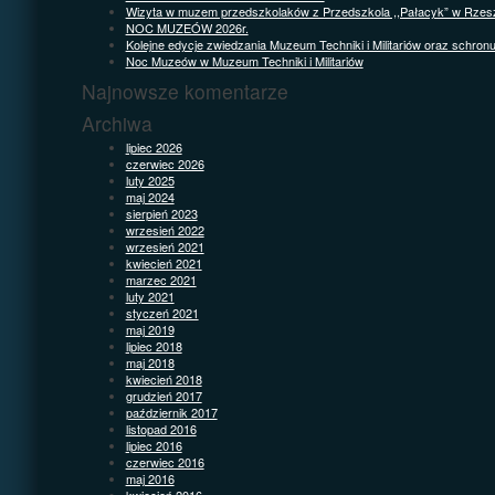
Wizyta w muzem przedszkolaków z Przedszkola ,,Pałacyk” w Rzes
NOC MUZEÓW 2026r.
Kolejne edycje zwiedzania Muzeum Techniki i Militariów oraz schron
Noc Muzeów w Muzeum Techniki i Militariów
Najnowsze komentarze
Archiwa
lipiec 2026
czerwiec 2026
luty 2025
maj 2024
sierpień 2023
wrzesień 2022
wrzesień 2021
kwiecień 2021
marzec 2021
luty 2021
styczeń 2021
maj 2019
lipiec 2018
maj 2018
kwiecień 2018
grudzień 2017
październik 2017
listopad 2016
lipiec 2016
czerwiec 2016
maj 2016
kwiecień 2016