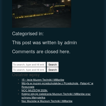
Categorised in:
This post was written by admin
Comments are closed here.
Search
Search
Ostatnie wpisy
15 – lecie Muzem Techniki i Militariów
Wizyta w muzem przedszkolaków z Przedszkola ,,Pałacyk” w
Rzeszowie
NOC MUZEÓW 2026r.
Kolejne edycje zwiedzania Muzeum Techniki i Militariów oraz
schronu Marysieńka
Noc Muzeów w Muzeum Techniki i Militariów