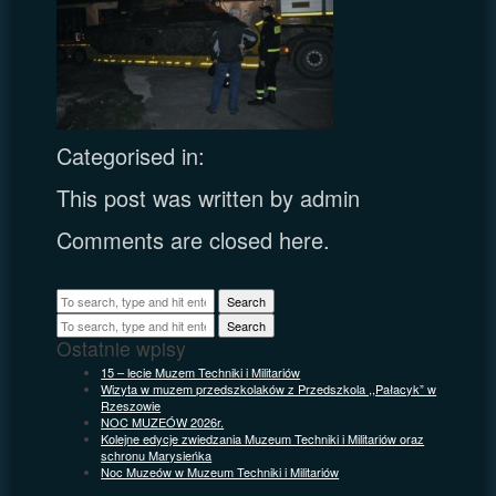
Categorised in:
This post was written by admin
Comments are closed here.
Search
Search
Ostatnie wpisy
15 – lecie Muzem Techniki i Militariów
Wizyta w muzem przedszkolaków z Przedszkola ,,Pałacyk” w
Rzeszowie
NOC MUZEÓW 2026r.
Kolejne edycje zwiedzania Muzeum Techniki i Militariów oraz
schronu Marysieńka
Noc Muzeów w Muzeum Techniki i Militariów