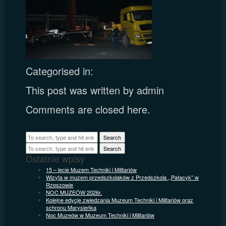
Categorised in:
This post was written by admin
Comments are closed here.
Search
Search
Ostatnie wpisy
15 – lecie Muzem Techniki i Militariów
Wizyta w muzem przedszkolaków z Przedszkola ,,Pałacyk” w
Rzeszowie
NOC MUZEÓW 2026r.
Kolejne edycje zwiedzania Muzeum Techniki i Militariów oraz
schronu Marysieńka
Noc Muzeów w Muzeum Techniki i Militariów