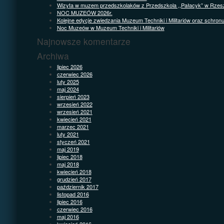
Wizyta w muzem przedszkolaków z Przedszkola ,,Pałacyk” w Rzes
NOC MUZEÓW 2026r.
Kolejne edycje zwiedzania Muzeum Techniki i Militariów oraz schron
Noc Muzeów w Muzeum Techniki i Militariów
Najnowsze komentarze
Archiwa
lipiec 2026
czerwiec 2026
luty 2025
maj 2024
sierpień 2023
wrzesień 2022
wrzesień 2021
kwiecień 2021
marzec 2021
luty 2021
styczeń 2021
maj 2019
lipiec 2018
maj 2018
kwiecień 2018
grudzień 2017
październik 2017
listopad 2016
lipiec 2016
czerwiec 2016
maj 2016
kwiecień 2016