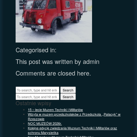
Categorised in:
This post was written by admin
Comments are closed here.
Search
Search
Ostatnie wpisy
15 – lecie Muzem Techniki i Militariów
Wizyta w muzem przedszkolaków z Przedszkola ,,Pałacyk” w
Rzeszowie
NOC MUZEÓW 2026r.
Kolejne edycje zwiedzania Muzeum Techniki i Militariów oraz
schronu Marysieńka
Noc Muzeów w Muzeum Techniki i Militariów