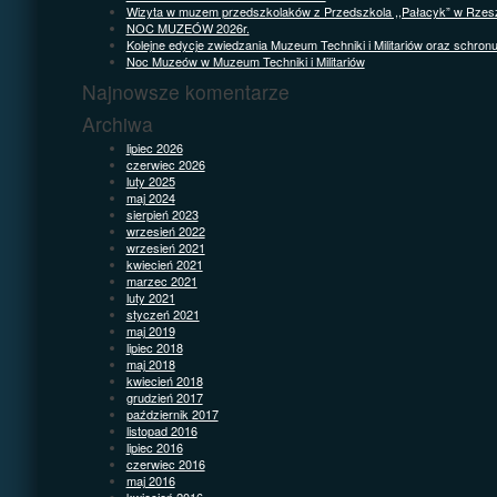
Wizyta w muzem przedszkolaków z Przedszkola ,,Pałacyk” w Rzes
NOC MUZEÓW 2026r.
Kolejne edycje zwiedzania Muzeum Techniki i Militariów oraz schron
Noc Muzeów w Muzeum Techniki i Militariów
Najnowsze komentarze
Archiwa
lipiec 2026
czerwiec 2026
luty 2025
maj 2024
sierpień 2023
wrzesień 2022
wrzesień 2021
kwiecień 2021
marzec 2021
luty 2021
styczeń 2021
maj 2019
lipiec 2018
maj 2018
kwiecień 2018
grudzień 2017
październik 2017
listopad 2016
lipiec 2016
czerwiec 2016
maj 2016
kwiecień 2016