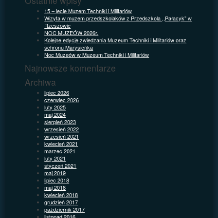
Ostatnie wpisy
15 – lecie Muzem Techniki i Militariów
Wizyta w muzem przedszkolaków z Przedszkola ,,Pałacyk” w
Rzeszowie
NOC MUZEÓW 2026r.
Kolejne edycje zwiedzania Muzeum Techniki i Militariów oraz
schronu Marysieńka
Noc Muzeów w Muzeum Techniki i Militariów
Najnowsze komentarze
Archiwa
lipiec 2026
czerwiec 2026
luty 2025
maj 2024
sierpień 2023
wrzesień 2022
wrzesień 2021
kwiecień 2021
marzec 2021
luty 2021
styczeń 2021
maj 2019
lipiec 2018
maj 2018
kwiecień 2018
grudzień 2017
październik 2017
listopad 2016