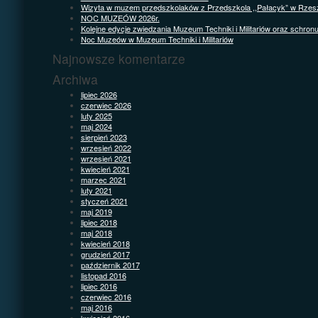
Wizyta w muzem przedszkolaków z Przedszkola ,,Pałacyk” w Rzes
NOC MUZEÓW 2026r.
Kolejne edycje zwiedzania Muzeum Techniki i Militariów oraz schron
Noc Muzeów w Muzeum Techniki i Militariów
Najnowsze komentarze
Archiwa
lipiec 2026
czerwiec 2026
luty 2025
maj 2024
sierpień 2023
wrzesień 2022
wrzesień 2021
kwiecień 2021
marzec 2021
luty 2021
styczeń 2021
maj 2019
lipiec 2018
maj 2018
kwiecień 2018
grudzień 2017
październik 2017
listopad 2016
lipiec 2016
czerwiec 2016
maj 2016
kwiecień 2016