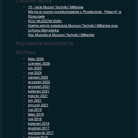
Ostatnie wpisy
15 – lecie Muzem Techniki i Militariów
Wizyta w muzem przedszkolaków z Przedszkola ,,Pałacyk” w
Rzeszowie
NOC MUZEÓW 2026r.
Kolejne edycje zwiedzania Muzeum Techniki i Militariów oraz
schronu Marysieńka
Noc Muzeów w Muzeum Techniki i Militariów
Najnowsze komentarze
Archiwa
lipiec 2026
czerwiec 2026
luty 2025
maj 2024
sierpień 2023
wrzesień 2022
wrzesień 2021
kwiecień 2021
marzec 2021
luty 2021
styczeń 2021
maj 2019
lipiec 2018
maj 2018
kwiecień 2018
grudzień 2017
październik 2017
listopad 2016