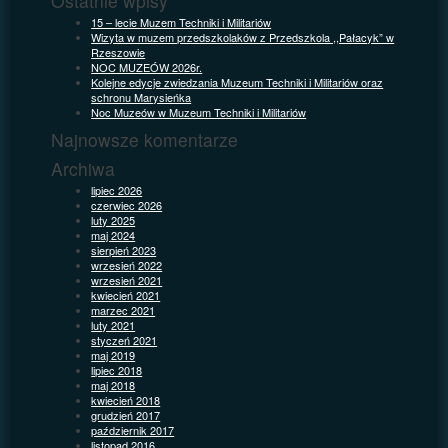
Ostatnie wpisy
15 – lecie Muzem Techniki i Militariów
Wizyta w muzem przedszkolaków z Przedszkola ,,Pałacyk” w
Rzeszowie
NOC MUZEÓW 2026r.
Kolejne edycje zwiedzania Muzeum Techniki i Militariów oraz
schronu Marysieńka
Noc Muzeów w Muzeum Techniki i Militariów
Najnowsze komentarze
Archiwa
lipiec 2026
czerwiec 2026
luty 2025
maj 2024
sierpień 2023
wrzesień 2022
wrzesień 2021
kwiecień 2021
marzec 2021
luty 2021
styczeń 2021
maj 2019
lipiec 2018
maj 2018
kwiecień 2018
grudzień 2017
październik 2017
listopad 2016