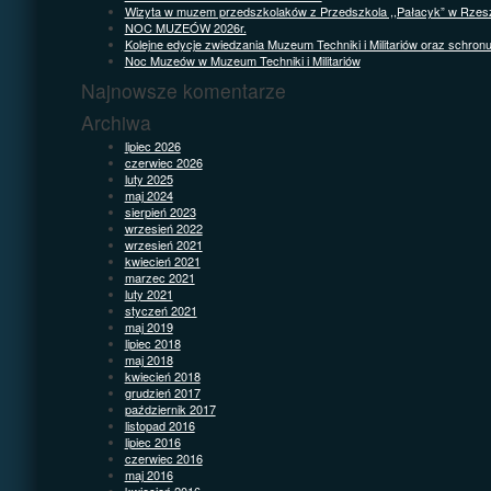
Wizyta w muzem przedszkolaków z Przedszkola ,,Pałacyk” w Rzes
NOC MUZEÓW 2026r.
Kolejne edycje zwiedzania Muzeum Techniki i Militariów oraz schron
Noc Muzeów w Muzeum Techniki i Militariów
Najnowsze komentarze
Archiwa
lipiec 2026
czerwiec 2026
luty 2025
maj 2024
sierpień 2023
wrzesień 2022
wrzesień 2021
kwiecień 2021
marzec 2021
luty 2021
styczeń 2021
maj 2019
lipiec 2018
maj 2018
kwiecień 2018
grudzień 2017
październik 2017
listopad 2016
lipiec 2016
czerwiec 2016
maj 2016
kwiecień 2016