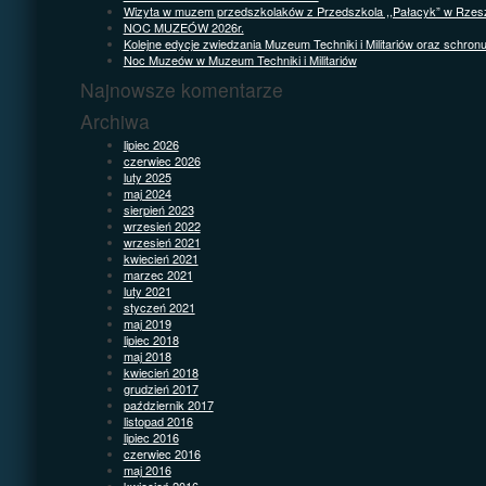
Wizyta w muzem przedszkolaków z Przedszkola ,,Pałacyk” w Rzes
NOC MUZEÓW 2026r.
Kolejne edycje zwiedzania Muzeum Techniki i Militariów oraz schron
Noc Muzeów w Muzeum Techniki i Militariów
Najnowsze komentarze
Archiwa
lipiec 2026
czerwiec 2026
luty 2025
maj 2024
sierpień 2023
wrzesień 2022
wrzesień 2021
kwiecień 2021
marzec 2021
luty 2021
styczeń 2021
maj 2019
lipiec 2018
maj 2018
kwiecień 2018
grudzień 2017
październik 2017
listopad 2016
lipiec 2016
czerwiec 2016
maj 2016
kwiecień 2016