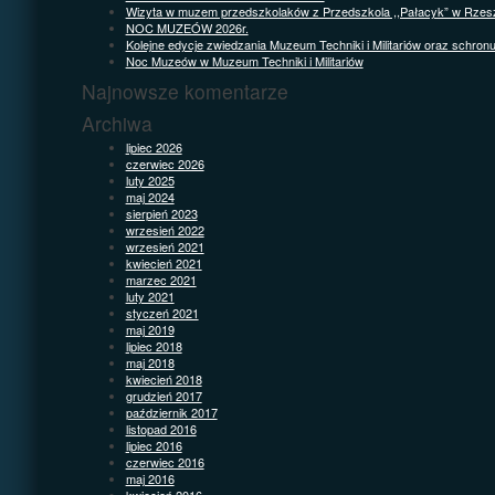
Wizyta w muzem przedszkolaków z Przedszkola ,,Pałacyk” w Rzes
NOC MUZEÓW 2026r.
Kolejne edycje zwiedzania Muzeum Techniki i Militariów oraz schron
Noc Muzeów w Muzeum Techniki i Militariów
Najnowsze komentarze
Archiwa
lipiec 2026
czerwiec 2026
luty 2025
maj 2024
sierpień 2023
wrzesień 2022
wrzesień 2021
kwiecień 2021
marzec 2021
luty 2021
styczeń 2021
maj 2019
lipiec 2018
maj 2018
kwiecień 2018
grudzień 2017
październik 2017
listopad 2016
lipiec 2016
czerwiec 2016
maj 2016
kwiecień 2016