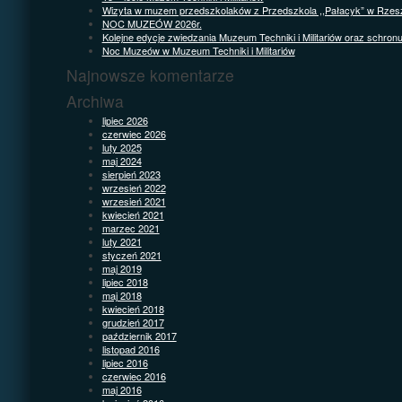
Wizyta w muzem przedszkolaków z Przedszkola ,,Pałacyk” w Rzes
NOC MUZEÓW 2026r.
Kolejne edycje zwiedzania Muzeum Techniki i Militariów oraz schron
Noc Muzeów w Muzeum Techniki i Militariów
Najnowsze komentarze
Archiwa
lipiec 2026
czerwiec 2026
luty 2025
maj 2024
sierpień 2023
wrzesień 2022
wrzesień 2021
kwiecień 2021
marzec 2021
luty 2021
styczeń 2021
maj 2019
lipiec 2018
maj 2018
kwiecień 2018
grudzień 2017
październik 2017
listopad 2016
lipiec 2016
czerwiec 2016
maj 2016