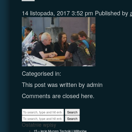
14 listopada, 2017 3:52 pm
Published by
Categorised in:
This post was written by admin
Comments are closed here.
Search
Search
Ostatnie wpisy
15 – lecie Muzem Techniki i Militariów