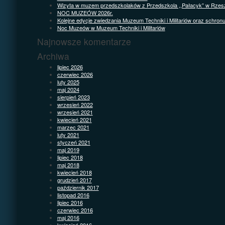
Wizyta w muzem przedszkolaków z Przedszkola ,,Pałacyk” w Rzes
NOC MUZEÓW 2026r.
Kolejne edycje zwiedzania Muzeum Techniki i Militariów oraz schron
Noc Muzeów w Muzeum Techniki i Militariów
Najnowsze komentarze
Archiwa
lipiec 2026
czerwiec 2026
luty 2025
maj 2024
sierpień 2023
wrzesień 2022
wrzesień 2021
kwiecień 2021
marzec 2021
luty 2021
styczeń 2021
maj 2019
lipiec 2018
maj 2018
kwiecień 2018
grudzień 2017
październik 2017
listopad 2016
lipiec 2016
czerwiec 2016
maj 2016
kwiecień 2016