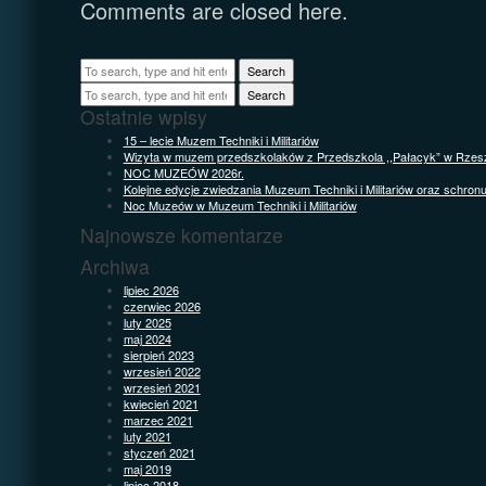
Comments are closed here.
Search
Search
Ostatnie wpisy
15 – lecie Muzem Techniki i Militariów
Wizyta w muzem przedszkolaków z Przedszkola ,,Pałacyk” w Rzes
NOC MUZEÓW 2026r.
Kolejne edycje zwiedzania Muzeum Techniki i Militariów oraz schron
Noc Muzeów w Muzeum Techniki i Militariów
Najnowsze komentarze
Archiwa
lipiec 2026
czerwiec 2026
luty 2025
maj 2024
sierpień 2023
wrzesień 2022
wrzesień 2021
kwiecień 2021
marzec 2021
luty 2021
styczeń 2021
maj 2019
lipiec 2018