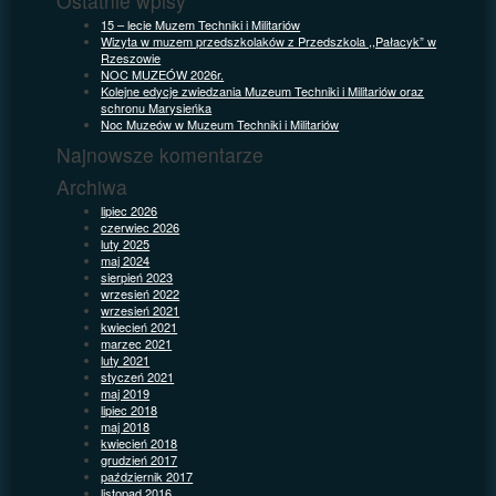
Ostatnie wpisy
15 – lecie Muzem Techniki i Militariów
Wizyta w muzem przedszkolaków z Przedszkola ,,Pałacyk” w
Rzeszowie
NOC MUZEÓW 2026r.
Kolejne edycje zwiedzania Muzeum Techniki i Militariów oraz
schronu Marysieńka
Noc Muzeów w Muzeum Techniki i Militariów
Najnowsze komentarze
Archiwa
lipiec 2026
czerwiec 2026
luty 2025
maj 2024
sierpień 2023
wrzesień 2022
wrzesień 2021
kwiecień 2021
marzec 2021
luty 2021
styczeń 2021
maj 2019
lipiec 2018
maj 2018
kwiecień 2018
grudzień 2017
październik 2017
listopad 2016