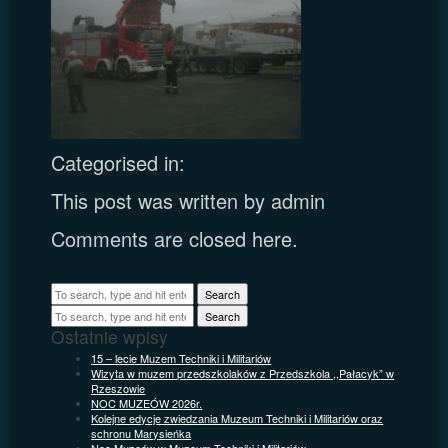
Categorised in:
This post was written by admin
Comments are closed here.
Search
Search
Ostatnie wpisy
15 – lecie Muzem Techniki i Militariów
Wizyta w muzem przedszkolaków z Przedszkola ,,Pałacyk” w
Rzeszowie
NOC MUZEÓW 2026r.
Kolejne edycje zwiedzania Muzeum Techniki i Militariów oraz
schronu Marysieńka
Noc Muzeów w Muzeum Techniki i Militariów