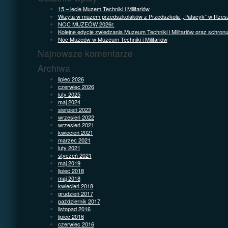
15 – lecie Muzem Techniki i Militariów
Wizyta w muzem przedszkolaków z Przedszkola ,,Pałacyk” w Rzes
NOC MUZEÓW 2026r.
Kolejne edycje zwiedzania Muzeum Techniki i Militariów oraz schron
Noc Muzeów w Muzeum Techniki i Militariów
Najnowsze komentarze
Archiwa
lipiec 2026
czerwiec 2026
luty 2025
maj 2024
sierpień 2023
wrzesień 2022
wrzesień 2021
kwiecień 2021
marzec 2021
luty 2021
styczeń 2021
maj 2019
lipiec 2018
maj 2018
kwiecień 2018
grudzień 2017
październik 2017
listopad 2016
lipiec 2016
czerwiec 2016