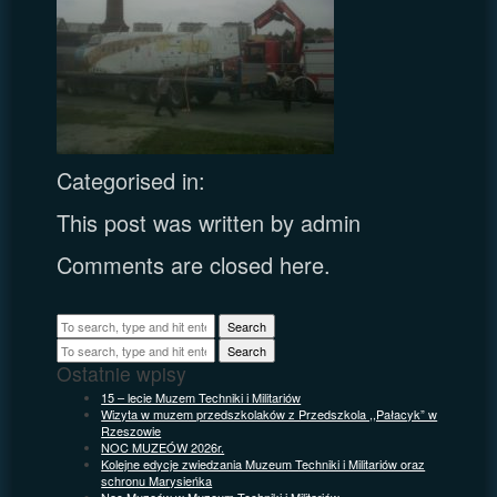
Categorised in:
This post was written by admin
Comments are closed here.
Search
Search
Ostatnie wpisy
15 – lecie Muzem Techniki i Militariów
Wizyta w muzem przedszkolaków z Przedszkola ,,Pałacyk” w
Rzeszowie
NOC MUZEÓW 2026r.
Kolejne edycje zwiedzania Muzeum Techniki i Militariów oraz
schronu Marysieńka
Noc Muzeów w Muzeum Techniki i Militariów