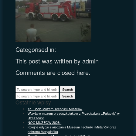
Categorised in:
This post was written by admin
Comments are closed here.
Search
Search
Ostatnie wpisy
15 – lecie Muzem Techniki i Militariów
Wizyta w muzem przedszkolaków z Przedszkola ,,Pałacyk” w
Rzeszowie
NOC MUZEÓW 2026r.
Kolejne edycje zwiedzania Muzeum Techniki i Militariów oraz
schronu Marysieńka
Noc Muzeów w Muzeum Techniki i Militariów