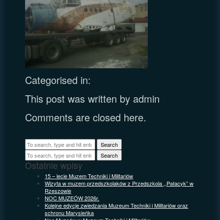
Categorised in:
This post was written by admin
Comments are closed here.
Search
Search
Ostatnie wpisy
15 – lecie Muzem Techniki i Militariów
Wizyta w muzem przedszkolaków z Przedszkola ,,Pałacyk” w
Rzeszowie
NOC MUZEÓW 2026r.
Kolejne edycje zwiedzania Muzeum Techniki i Militariów oraz
schronu Marysieńka
Noc Muzeów w Muzeum Techniki i Militariów