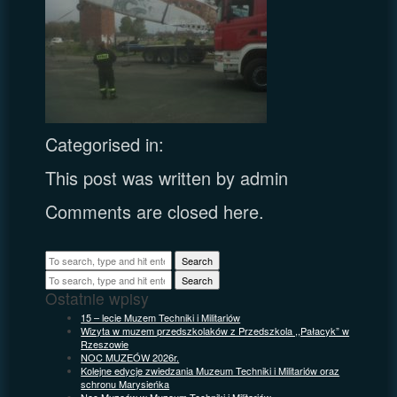
Categorised in:
This post was written by admin
Comments are closed here.
Search
Search
Ostatnie wpisy
15 – lecie Muzem Techniki i Militariów
Wizyta w muzem przedszkolaków z Przedszkola ,,Pałacyk” w
Rzeszowie
NOC MUZEÓW 2026r.
Kolejne edycje zwiedzania Muzeum Techniki i Militariów oraz
schronu Marysieńka
Noc Muzeów w Muzeum Techniki i Militariów