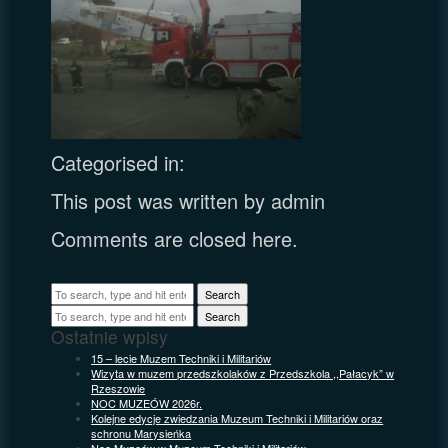
Categorised in:
This post was written by admin
Comments are closed here.
Search
Search
Ostatnie wpisy
15 – lecie Muzem Techniki i Militariów
Wizyta w muzem przedszkolaków z Przedszkola ,,Pałacyk” w
Rzeszowie
NOC MUZEÓW 2026r.
Kolejne edycje zwiedzania Muzeum Techniki i Militariów oraz
schronu Marysieńka
Noc Muzeów w Muzeum Techniki i Militariów