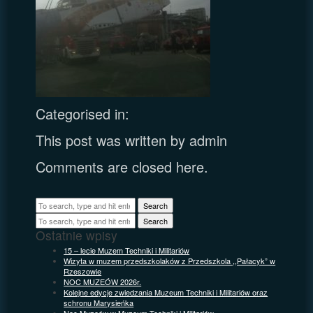
Categorised in:
This post was written by admin
Comments are closed here.
Search
Search
Ostatnie wpisy
15 – lecie Muzem Techniki i Militariów
Wizyta w muzem przedszkolaków z Przedszkola ,,Pałacyk” w
Rzeszowie
NOC MUZEÓW 2026r.
Kolejne edycje zwiedzania Muzeum Techniki i Militariów oraz
schronu Marysieńka
Noc Muzeów w Muzeum Techniki i Militariów