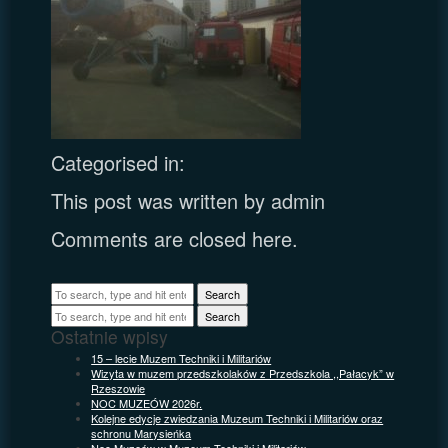
Categorised in:
This post was written by admin
Comments are closed here.
Search
Search
Ostatnie wpisy
15 – lecie Muzem Techniki i Militariów
Wizyta w muzem przedszkolaków z Przedszkola ,,Pałacyk” w
Rzeszowie
NOC MUZEÓW 2026r.
Kolejne edycje zwiedzania Muzeum Techniki i Militariów oraz
schronu Marysieńka
Noc Muzeów w Muzeum Techniki i Militariów