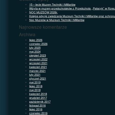
15 – lecie Muzem Techniki i Militariów
Wizyta w muzem przedszkolaków z Przedszkola ,,Pałacyk” w Rzes
NOC MUZEÓW 2026r.
Kolejne edycje zwiedzania Muzeum Techniki i Militariów oraz schron
Noc Muzeów w Muzeum Techniki i Militariów
Najnowsze komentarze
Archiwa
lipiec 2026
czerwiec 2026
luty 2025
maj 2024
sierpień 2023
wrzesień 2022
wrzesień 2021
kwiecień 2021
marzec 2021
luty 2021
styczeń 2021
maj 2019
lipiec 2018
maj 2018
kwiecień 2018
grudzień 2017
październik 2017
listopad 2016
lipiec 2016
czerwiec 2016