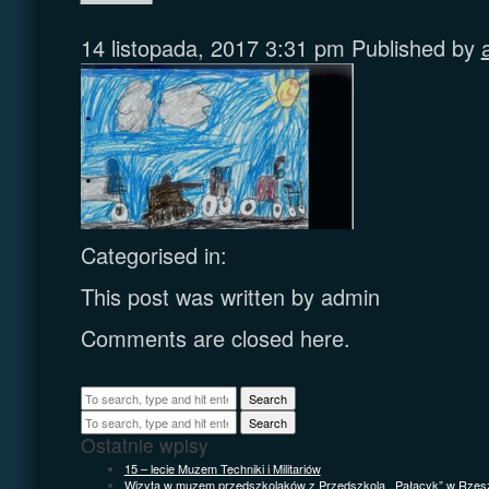
14 listopada, 2017 3:31 pm
Published by
Categorised in:
This post was written by admin
Comments are closed here.
Search
Search
Ostatnie wpisy
15 – lecie Muzem Techniki i Militariów
Wizyta w muzem przedszkolaków z Przedszkola ,,Pałacyk” w Rzes