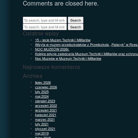
Comments are closed here.
Search
Search
Ostatnie wpisy
15 – lecie Muzem Techniki i Militariów
Wizyta w muzem przedszkolaków z Przedszkola ,,Pałacyk” w Rzes
NOC MUZEÓW 2026r.
Kolejne edycje zwiedzania Muzeum Techniki i Militariów oraz schron
Noc Muzeów w Muzeum Techniki i Militariów
Najnowsze komentarze
Archiwa
lipiec 2026
czerwiec 2026
luty 2025
maj 2024
sierpień 2023
wrzesień 2022
wrzesień 2021
kwiecień 2021
marzec 2021
luty 2021
styczeń 2021
maj 2019
lipiec 2018