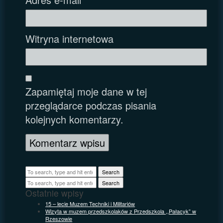
Witryna internetowa
Zapamiętaj moje dane w tej
przeglądarce podczas pisania
kolejnych komentarzy.
Search
Search
Ostatnie wpisy
15 – lecie Muzem Techniki i Militariów
Wizyta w muzem przedszkolaków z Przedszkola ,,Pałacyk” w
Rzeszowie