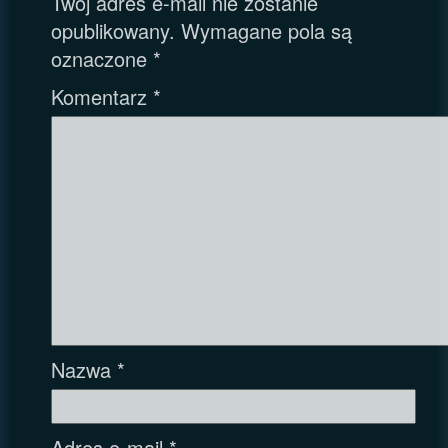
Twój adres e-mail nie zostanie
opublikowany.
Wymagane pola są
oznaczone
*
Komentarz
*
Nazwa
*
Adres e-mail
*