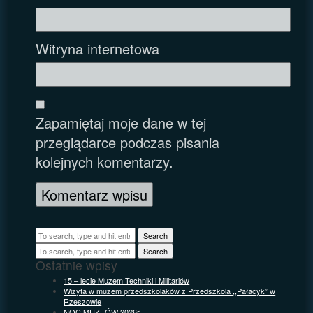
Witryna internetowa
Zapamiętaj moje dane w tej
przeglądarce podczas pisania
kolejnych komentarzy.
Search
Search
Ostatnie wpisy
15 – lecie Muzem Techniki i Militariów
Wizyta w muzem przedszkolaków z Przedszkola ,,Pałacyk” w
Rzeszowie
NOC MUZEÓW 2026r.